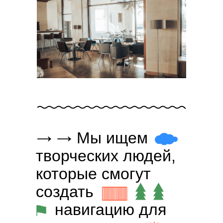
→ →
Мы ищем
творческих людей,
которые смогут
ccc
создать
→ ✹︎ ⤡
⚑
навигацию для