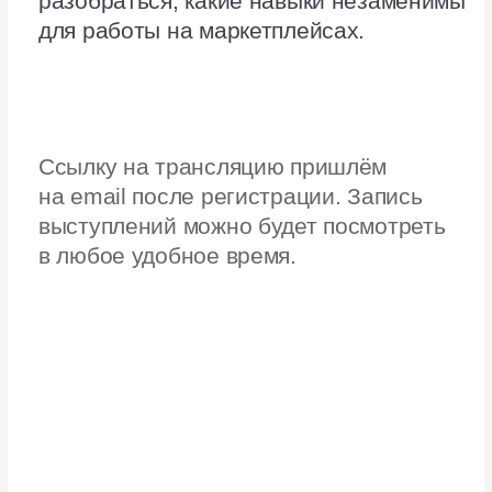
Программный директор
Skillbox
о чем
Поймёте, как стать продавцом
и специалистом по маркетплейсам
и где обучиться этим профессиям.
Узнаете о навыках и компетенциях,
спросе на рынке труда
и особенностях трудоустройства
20:00
Воркшоп НейроМаркет: как
сделать продающую карточку
с помощью YandexGPT