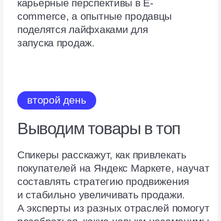
о чем
Узнаете, какие категории товаров
растут быстрее всего и почему
надо выходить на Маркет уже
сегодня.
19:20
Роль EdTech для
ecom-отрасли
спикер
Николай
Смирнов