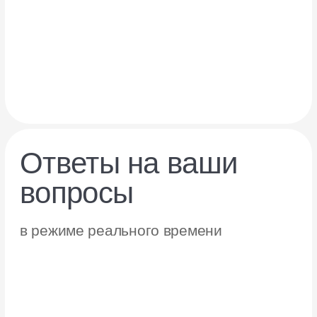
E commerce
и EdTech
Вы узнаете, как запустить
продажи с нуля, и изучите
самые эффективные стратегии
продвижения на Яндекс
Маркете.
Получите эксклюзивные лайфхаки
от действующих продавцов
и поймёте, какие навыки нужны
для управления бизнесом
на маркетплейсах.
Присоединяйтесь