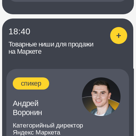
Ширяева
Менеджер по работе
с ключевыми партнерами в Elan
Gallery
Денис Беляков
Основатель Glow Care
Юрий
Бедретдинов
Генеральный директор
Best-Kitchen.ru
о чем
Четыре опытных продавца