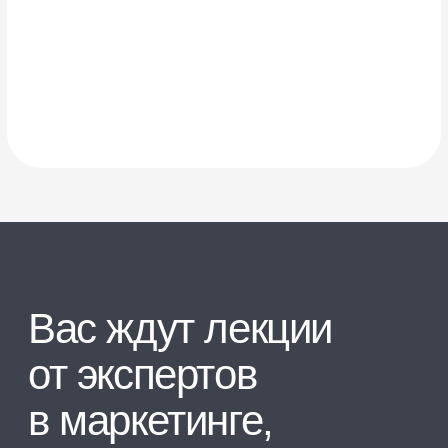
к бесплатному
интенсиву, если:
1
Хотите начать бизнес
на Яндекс Маркете и извлечь
максимум из работы
с площадкой