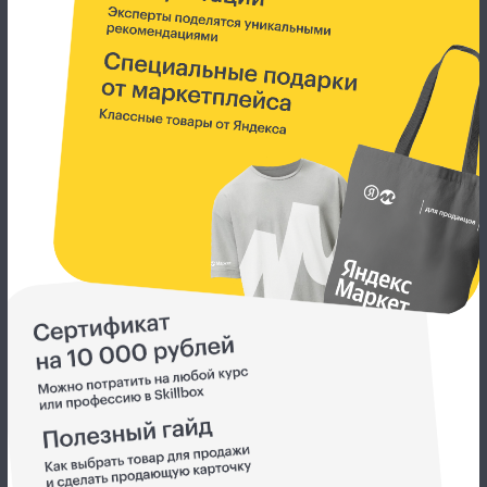
Программа
бизнес-
интенсива