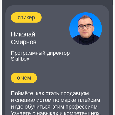
спикер
Владимир
Пернай
Руководитель направления
«Рекламная платформа»
в Яндекс Маркете
о чем
Изучите портрет покупателя
на Яндекс Маркете и узнаете,
на что обращают внимание
пользователи при выборе товара.
Познакомитесь с эффективными
инструментами для выхода
Зарегистрироваться
на топовые позиции
и максимальных продаж
Нажимая кнопку, вы даёте
согласие на обработку
и хранение персональных данных.