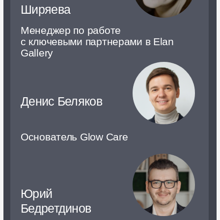
Петров
Директор по маркетингу
Blue Sleep
Антон
Шкарбан
Владелец Allamo
Елена
Баранова
Коммерческий директор
BuySon
Артур
Бикчантаев
Основатель EMRA