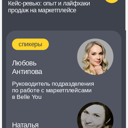
Дискуссия: команда
продавца. Кто стоит за бизнесом
на маркетплейсе
спикеры
Евгений Новиков
Эксперт по маркетплейсам
в Skillbox
Ярослав
Твердов
Арт-директор Wildspace.pro
Александр