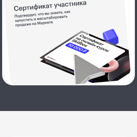
День 1
22 мая
среда
18:00
Выходим на Яндекс Маркет сегодня:
преимущества площадки
спикер
Владислав
Склянов
Финансовый директор
Яндекс Маркета
о чем