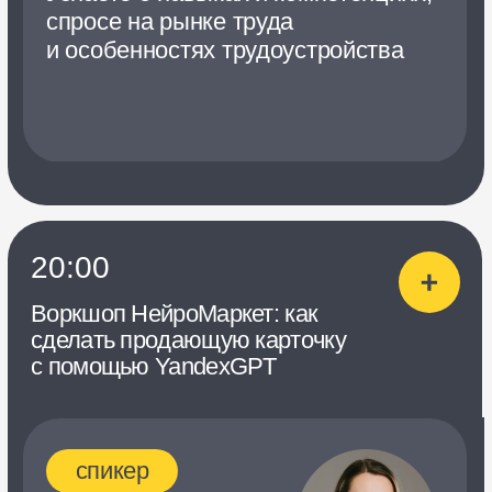
18:40
Тренд на аналитику
и инвестиции в цены: главные
драйверы продаж
спикер
Сергей
Запяткин
Руководитель B2B-продукта
Яндекс Маркета
о чем
Узнаете, в чём главный драйвер
роста продаж и почему продавцу
стоит делать ставку на аналитику.