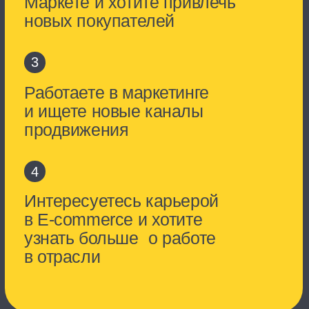
Как будет
проходить бизнес-
интенсив
первый день
Запускаем продажи
Вы узнаете больше о Яндекс
Маркете и технологиях, которые
помогают продавцам в работе.
Специалисты из EdTech обсудят
карьерные перспективы в E-
commerce, а опытные продавцы
поделятся лайфхаками для
запуска продаж.