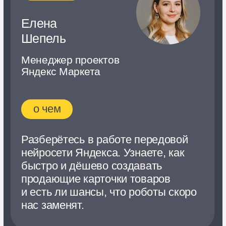
Поймёте, как инвестиции в цену
помогают продавцам.
19:20
Как рассчитать юнит-экономику
и ничего не забыть
спикер
Николай
Смерницкий
Владелец Oboi-Store.ru и Smenik
Agency