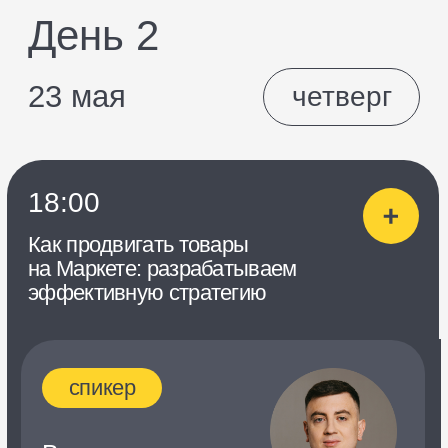
в E-commerce, EdTech
и рекламной сфере
Владислав Склянов
Финансовый директор
Яндекс Маркета
Андрей Воронин
Коммерческий директор
Яндекс Маркета
Владимир Пернай
Руководитель
направления «Рекламная
платформа» в Яндекс
Маркете
Сергей Запяткин