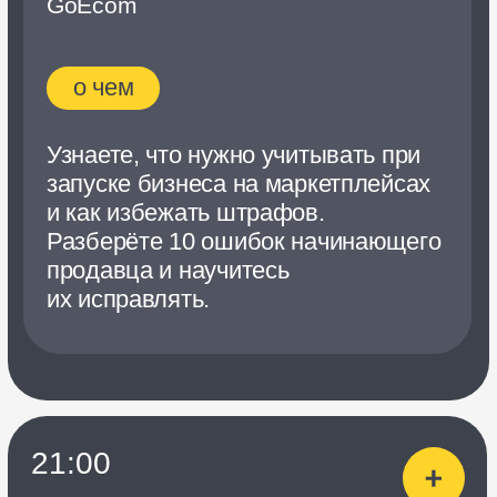
Ярослав
Твердов
Арт-директор
в Wildspace.pro
о чем
Научитесь выигрывать борьбу
за внимание на маркетплейсах,
увеличивать доверие клиентов
и идти на шаг впереди конкурентов
с помощью тестирования визуала.
Разберёте 5 причин, почему
клиенты покупают у вас только
один раз.
20:45