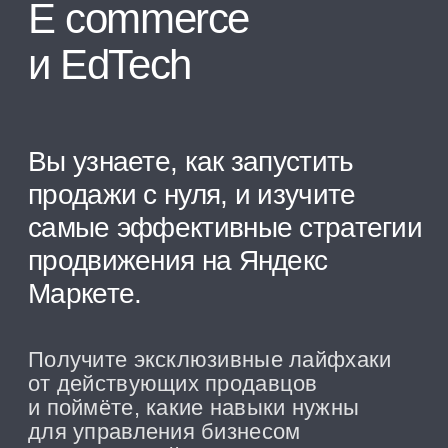
2
Продаёте товары на Яндекс
Маркете и хотите привлечь
новых покупателей
3
Работаете в маркетинге
и ищете новые каналы
продвижения
4
Интересуетесь карьерой
в E-commerce и хотите
узнать больше о работе
в отрасли
Подарки