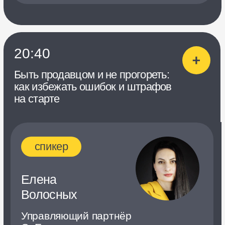
о чем
Разберёте понятие юнит-экономики
и научитесь её правильно
рассчитывать. Познакомитесь
с важными метриками при работе
на маркетплейсах и оцените
бюджет для запуска продаж.
20:00
Эффективный дизайн
на маркетплейсах: создаём
продающую карточку товаров
и не только
спикер