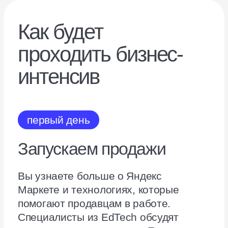
Познакомитесь с маркетплейсом
Яндекс Маркет. Поймёте, как
он работает и какие перспективы
ждут продавцов в ближайшем
будущем.
18:40
Товарные ниши для продажи
на Маркете
спикер
Андрей
Воронин
Категорийный директор
Яндекс Маркета