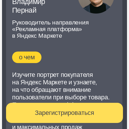
Руководитель B2B-
продукта Яндекс Маркета
Елена Шепель
Менеджер проектов Яндекс
Маркета
Николай Смирнов
Директор по развитию
в Active Traffic, программный
директор Skillbox
Елена Волосных
Управляющий партнёр
GoEcom
Ярослав Твердов