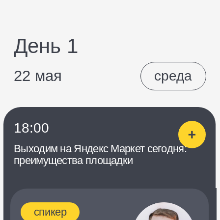
20:40
Быть продавцом и не прогореть:
как избежать ошибок и штрафов
на старте
спикер
Елена
Волосных
Управляющий партнёр
GoEcom
о чем
Узнаете, что нужно учитывать при
запуске бизнеса на маркетплейсах
и как избежать штрафов.
Разберёте 10 ошибок начинающего
продавца и научитесь