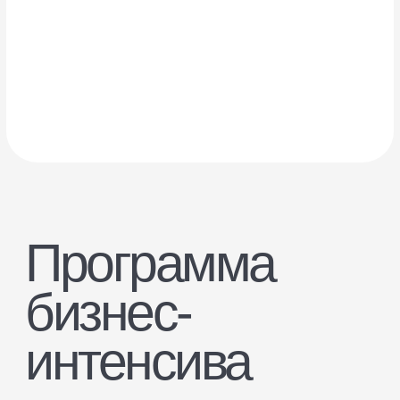
спикер
Елена
Шепель
Менеджер проектов
Яндекс Маркета
о чем
Разберётесь в работе передовой
нейросети Яндекса. Узнаете, как
быстро и дёшево создавать
продающие карточки товаров
и есть ли шансы, что роботы скоро
нас заменят.