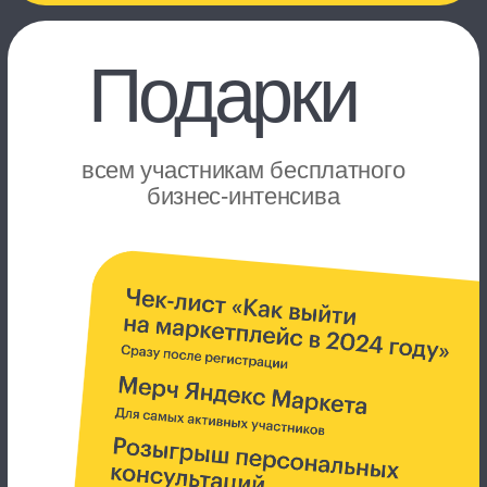
второй день
Выводим товары в топ
Спикеры расскажут, как привлекать
покупателей на Яндекс Маркете, научат
составлять стратегию продвижения
и стабильно увеличивать продажи.
А эксперты из разных отраслей помогут
разобраться, какие навыки незаменимы
для работы на маркетплейсах.
Ссылку на трансляцию пришлём
на email после регистрации. Запись
выступлений можно будет посмотреть
в любое удобное время.