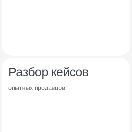
Практические
воркшопы
по трендовым инструментам
Ответы на ваши