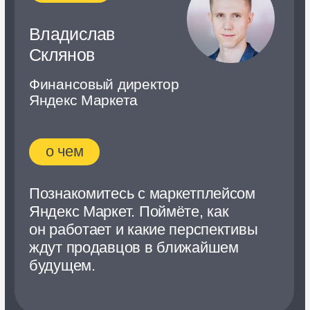
их исправлять.
21:00
Кейс-ревью: опыт и лайфхаки
продаж на маркетплейсе
спикеры
Любовь
Антипова
Руководитель подразделения
по работе с маркетплейсами
в Belle You
Наталья