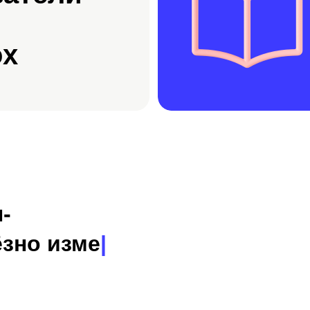
ox
н-обучен
|