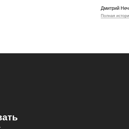
Дмитрий Неч
Полная истор
вать
x